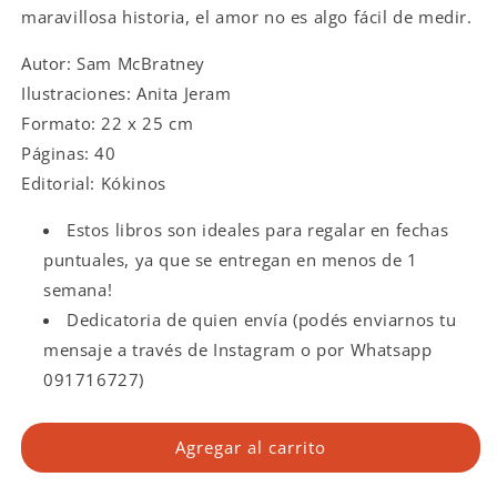
quiero
quiero
maravillosa historia, el amor no es algo fácil de medir.
Autor: Sam McBratney
Ilustraciones: Anita Jeram
Formato: 22 x 25 cm
Páginas: 40
Editorial: Kókinos
Estos libros son ideales para regalar en fechas
puntuales, ya que se entregan en menos de 1
semana!
Dedicatoria de quien envía (podés enviarnos tu
mensaje a través de Instagram o por Whatsapp
091716727)
Agregar al carrito