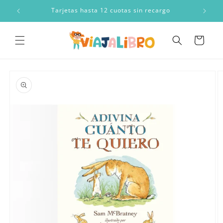
Ir
directamente
a
Tarjetas hasta 12 cuotas sin recargo
al contenido
Carrito
Ir
directamente
a la
información
del producto