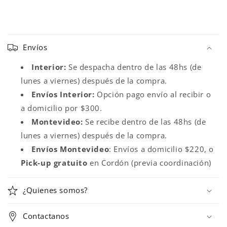
C
o
Envíos
n
t
Interior:
Se despacha dentro de las 48hs (de
e
lunes a viernes) después de la compra.
n
Envíos Interior:
Opción pago envío al recibir o
i
a domicilio por $300.
d
Montevideo:
Se recibe dentro de las 48hs (de
o
lunes a viernes) después de la compra.
d
Envíos
Montevideo
: Envíos a domicilio $220, o
e
Pick-up gratuito
en Cordón (previa coordinación)
s
p
¿Quienes somos?
l
e
Contactanos
g