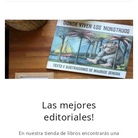
a
b
l
e
Las mejores
editoriales!
En nuestra tienda de libros encontrarás una