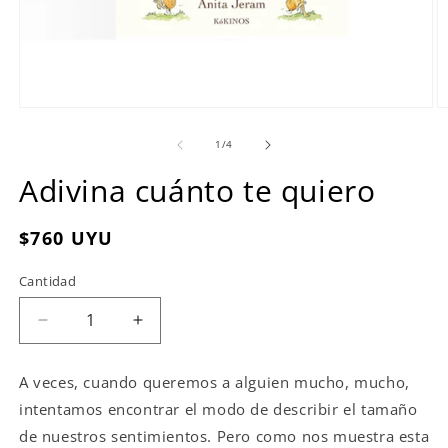
Abrir
Ab
elemento
e
multimedia
m
de
1
/
4
1
2
en
e
Adivina cuánto te quiero
una
u
ventana
v
modal
m
Precio
$760 UYU
habitual
Cantidad
Reducir
Aumentar
cantidad
cantidad
para
para
A veces, cuando queremos a alguien mucho, mucho,
Adivina
Adivina
intentamos encontrar el modo de describir el tamaño
cuánto
cuánto
te
te
de nuestros sentimientos. Pero como nos muestra esta