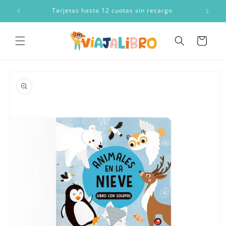
Ir
directamente
a
Tarjetas hasta 12 cuotas sin recargo
al contenido
Carrito
Ir
directamente
a la
información
del producto