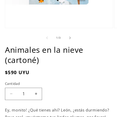
Abrir
Ab
elemento
e
multimedia
m
de
1
/
3
1
2
en
e
Animales en la nieve
una
u
ventana
v
(cartoné)
modal
m
Precio
$590 UYU
habitual
Cantidad
Reducir
Aumentar
cantidad
cantidad
para
para
Ey, monito! ¿Qué tienes ahí? León, ¿estás durmiendo?
Animales
Animales
Pavo real, ¡muéstrame tus lindas plumas, por favor!