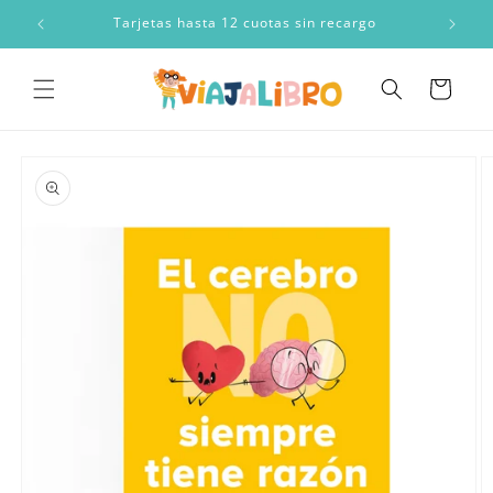
Ir
directamente
a
Tarjetas hasta 12 cuotas sin recargo
al contenido
Carrito
Ir
directamente
a la
información
del producto