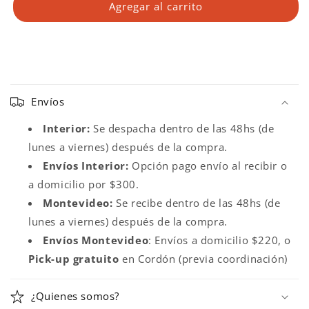
Agregar al carrito
C
o
Envíos
n
t
Interior:
Se despacha dentro de las 48hs (de
e
lunes a viernes) después de la compra.
n
Envíos Interior:
Opción pago envío al recibir o
i
a domicilio por $300.
d
Montevideo:
Se recibe dentro de las 48hs (de
o
lunes a viernes) después de la compra.
d
Envíos
Montevideo
: Envíos a domicilio $220, o
e
Pick-up gratuito
en Cordón (previa coordinación)
s
p
¿Quienes somos?
l