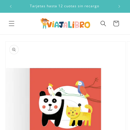
Ir
directamente
a
Tarjetas hasta 12 cuotas sin recargo
al contenido
Carrito
Ir
directamente
a la
información
del producto