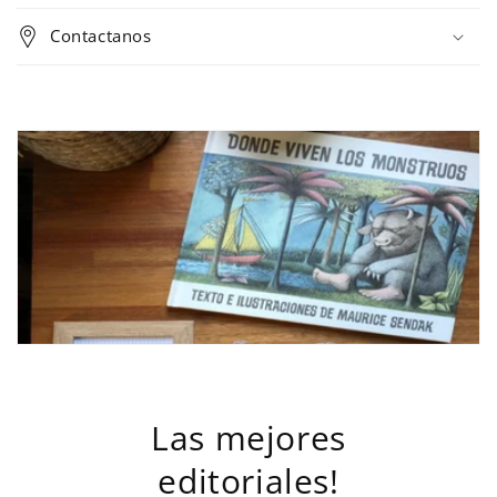
e
Contactanos
g
a
b
l
e
Las mejores
editoriales!