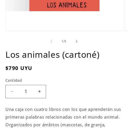
Abrir
Ab
elemento
e
multimedia
m
de
1
/
5
1
2
en
e
Los animales (cartoné)
una
u
ventana
v
modal
m
Precio
$790 UYU
habitual
Cantidad
Reducir
Aumentar
cantidad
cantidad
para
para
Una caja con cuatro libros con los que aprenderán sus
Los
Los
primeras palabras relacionadas con el mundo animal.
animales
animales
(cartoné)
(cartoné)
Organizados por ámbitos (mascotas, de granja,