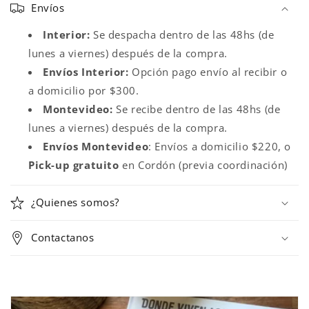
Envíos
n
t
Interior:
Se despacha dentro de las 48hs (de
e
lunes a viernes) después de la compra.
n
Envíos Interior:
Opción pago envío al recibir o
i
a domicilio por $300.
d
Montevideo:
Se recibe dentro de las 48hs (de
o
lunes a viernes) después de la compra.
d
Envíos
Montevideo
: Envíos a domicilio $220, o
e
Pick-up gratuito
en Cordón (previa coordinación)
s
p
¿Quienes somos?
l
e
Contactanos
g
a
b
l