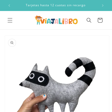
Ir
directamente
a
Tarjetas hasta 12 cuotas sin recargo
al contenido
Carrito
Ir
directamente
a la
información
del producto