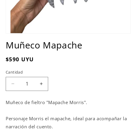
Abrir
elemento
Muñeco Mapache
multimedia
1
en
una
Precio
$590 UYU
ventana
habitual
modal
Cantidad
Reducir
Aumentar
cantidad
cantidad
para
para
Muñeco de fieltro "Mapache Morris".
Muñeco
Muñeco
Mapache
Mapache
Personaje Morris el mapache, ideal para acompañar la
narración del cuento.