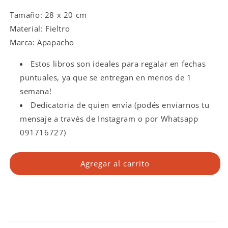
Tamaño: 28 x 20 cm
Material: Fieltro
Marca: Apapacho
Estos libros son ideales para regalar en fechas
puntuales, ya que se entregan en menos de 1
semana!
Dedicatoria de quien envía (podés enviarnos tu
mensaje a través de Instagram o por Whatsapp
091716727)
Agregar al carrito
C
o