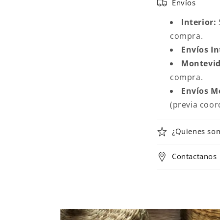
Envíos
o
Interior:
n
compra.
t
Envíos In
e
Montevid
n
compra.
i
Envíos
M
d
(previa coor
o
d
¿Quienes so
e
Contactanos
s
p
l
e