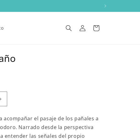
Iniciar
Carrito
to
sesión
baño
Aumentar
cantidad
para
a acompañar el pasaje de los pañales a
Voy
 inodoro. Narrado desde la perspectiva
al
baño
a a entender las señales del propio