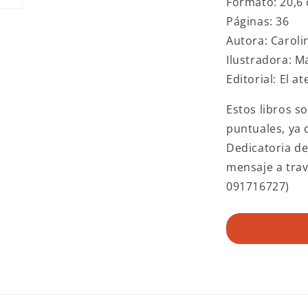
Formato: 20,6 
Páginas: 36
Autora: Carol
Ilustradora: M
Editorial: El a
Estos libros s
puntuales, ya
Dedicatoria de
mensaje a tra
091716727)