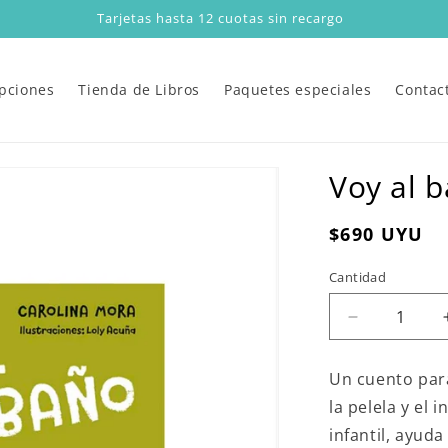
Tarjetas hasta 12 cuotas sin recargo
ipciones
Tienda de Libros
Paquetes especiales
Contac
Voy al 
Precio
$690 UYU
habitual
Cantidad
Reducir
cantidad
para
U
n cuento par
Voy
la pelela y el
al
baño
infantil, ayud