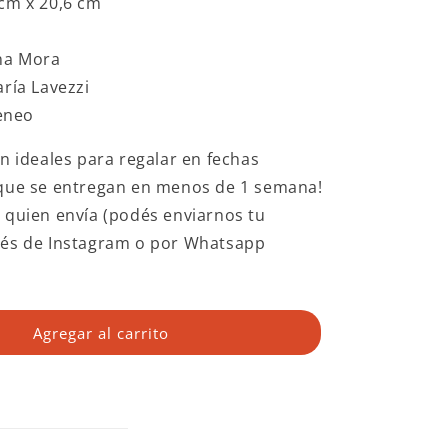
cm x 20,6 cm
ina Mora
aría Lavezzi
teneo
on ideales para regalar en fechas
 que se entregan en menos de 1 semana!
 quien envía (podés enviarnos tu
vés de Instagram o por Whatsapp
Agregar al carrito