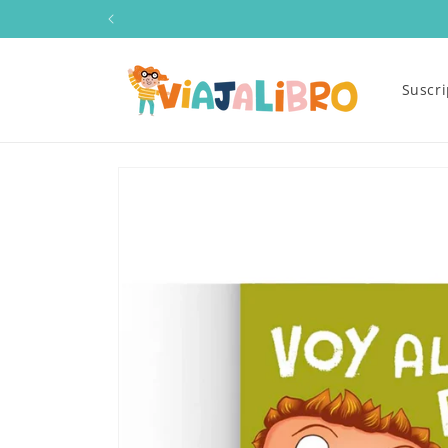
Ir
directamente
al contenido
Suscr
Ir
directamente
a la
información
del producto